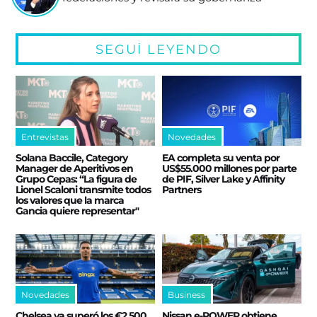
SEGUÍ LEYENDO
Entrevistas
Novedades
Solana Baccile, Category
EA completa su venta por
Manager de Aperitivos en
US$55.000 millones por parte
Grupo Cepas: “La figura de
de PIF, Silver Lake y Affinity
Lionel Scaloni transmite todos
Partners
los valores que la marca
Gancia quiere representar"
Novedades
Business
Chelsea ya superó los €2.500
Nissan e‑POWER obtiene