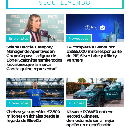
SEGUÍ LEYENDO
Entrevistas
Novedades
Solana Baccile, Category
EA completa su venta por
Manager de Aperitivos en
US$55.000 millones por parte
Grupo Cepas: “La figura de
de PIF, Silver Lake y Affinity
Lionel Scaloni transmite todos
Partners
los valores que la marca
Gancia quiere representar"
Novedades
Business
Chelsea ya superó los €2.500
Nissan e‑POWER obtiene
millones en fichajes desde la
Récord Guinness,
llegada de BlueCo
demostrando ser la mejor
opción en electrificación