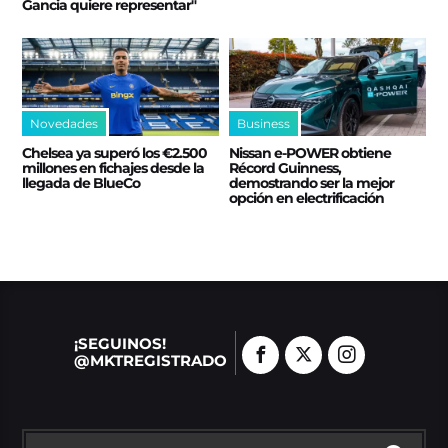
Gancia quiere representar"
Novedades
Business
Chelsea ya superó los €2.500
Nissan e‑POWER obtiene
millones en fichajes desde la
Récord Guinness,
llegada de BlueCo
demostrando ser la mejor
opción en electrificación
¡SEGUINOS!
@MKTREGISTRADO