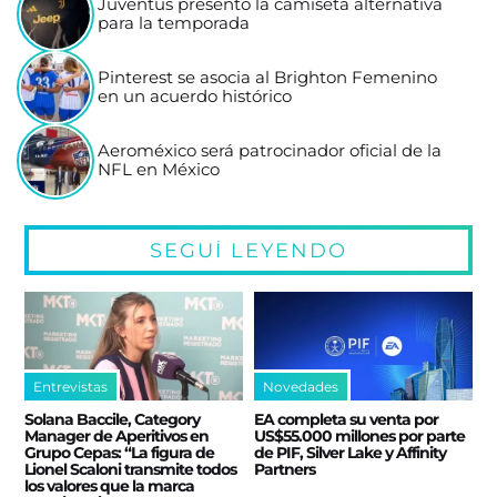
Juventus presentó la camiseta alternativa
para la temporada
Pinterest se asocia al Brighton Femenino
en un acuerdo histórico
Aeroméxico será patrocinador oficial de la
NFL en México
SEGUÍ LEYENDO
Entrevistas
Novedades
Solana Baccile, Category
EA completa su venta por
Manager de Aperitivos en
US$55.000 millones por parte
Grupo Cepas: “La figura de
de PIF, Silver Lake y Affinity
Lionel Scaloni transmite todos
Partners
los valores que la marca