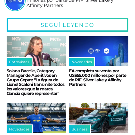
millones por parte de PIF, Silver Lake y
Affinity Partners
SEGUÍ LEYENDO
Entrevistas
Novedades
Solana Baccile, Category
EA completa su venta por
Manager de Aperitivos en
US$55.000 millones por parte
Grupo Cepas: “La figura de
de PIF, Silver Lake y Affinity
Lionel Scaloni transmite todos
Partners
los valores que la marca
Gancia quiere representar"
Novedades
Business