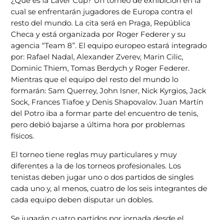
¿Qué es la Laver Cup? Un torneo de exhibición en la
cual se enfrentarán jugadores de Europa contra el
resto del mundo. La cita será en Praga, República
Checa y está organizada por Roger Federer y su
agencia “Team 8”. El equipo europeo estará integrado
por: Rafael Nadal, Alexander Zverev, Marin Cilic,
Dominic Thiem, Tomas Berdych y Roger Federer.
Mientras que el equipo del resto del mundo lo
formarán: Sam Querrey, John Isner, Nick Kyrgios, Jack
Sock, Frances Tiafoe y Denis Shapovalov. Juan Martín
del Potro iba a formar parte del encuentro de tenis,
pero debió bajarse a última hora por problemas
físicos.
El torneo tiene reglas muy particulares y muy
diferentes a la de los torneos profesionales. Los
tenistas deben jugar uno o dos partidos de singles
cada uno y, al menos, cuatro de los seis integrantes de
cada equipo deben disputar un dobles.
Se jugarán cuatro partidos por jornada desde el