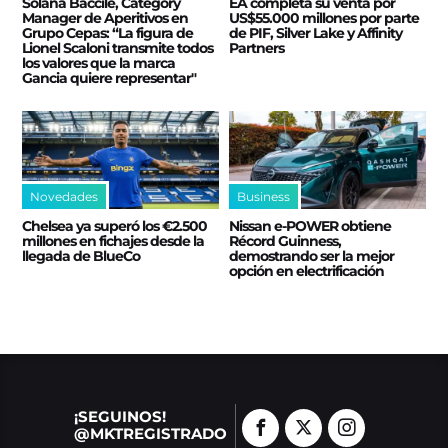
Solana Baccile, Category
EA completa su venta por
Manager de Aperitivos en
US$55.000 millones por parte
Grupo Cepas: “La figura de
de PIF, Silver Lake y Affinity
Lionel Scaloni transmite todos
Partners
los valores que la marca
Gancia quiere representar"
Novedades
Business
Chelsea ya superó los €2.500
Nissan e‑POWER obtiene
millones en fichajes desde la
Récord Guinness,
llegada de BlueCo
demostrando ser la mejor
opción en electrificación
¡SEGUINOS!
@MKTREGISTRADO