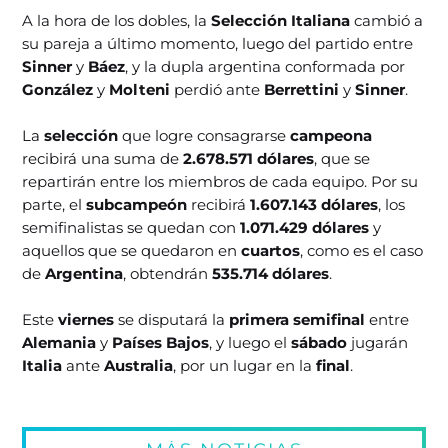
A la hora de los dobles, la
Selección Italiana
cambió a
su pareja a último momento, luego del partido entre
Sinner
y
Báez
, y la dupla argentina conformada por
González
y
Molteni
perdió ante
Berrettini
y
Sinner
.
La
selección
que logre consagrarse
campeona
recibirá una suma de
2.678.571 dólares
, que se
repartirán entre los miembros de cada equipo. Por su
parte, el
subcampeón
recibirá
1.607.143 dólares
, los
semifinalistas se quedan con
1.071.429 dólares
y
aquellos que se quedaron en
cuartos
, como es el caso
de
Argentina
, obtendrán
535.714 dólares
.
Este
viernes
se disputará la
primera semifinal
entre
Alemania
y
Países Bajos
, y luego el
sábado
jugarán
Italia
ante
Australia
, por un lugar en la
final
.