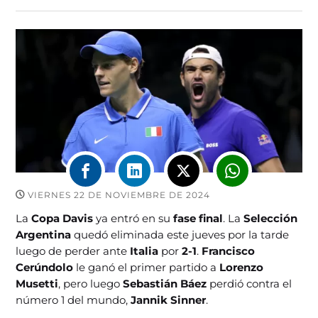
VIERNES 22 DE NOVIEMBRE DE 2024
La
Copa Davis
ya entró en su
fase final
. La
Selección
Argentina
quedó eliminada este jueves por la tarde
luego de perder ante
Italia
por
2-1
.
Francisco
Cerúndolo
le ganó el primer partido a
Lorenzo
Musetti
, pero luego
Sebastián Báez
perdió contra el
número 1 del mundo,
Jannik Sinner
.