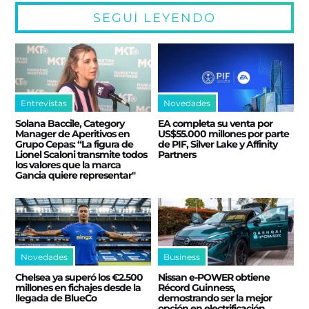
SEGUÍ LEYENDO
Entrevistas
Novedades
Solana Baccile, Category
EA completa su venta por
Manager de Aperitivos en
US$55.000 millones por parte
Grupo Cepas: “La figura de
de PIF, Silver Lake y Affinity
Lionel Scaloni transmite todos
Partners
los valores que la marca
Gancia quiere representar"
Novedades
Business
Chelsea ya superó los €2.500
Nissan e‑POWER obtiene
millones en fichajes desde la
Récord Guinness,
llegada de BlueCo
demostrando ser la mejor
opción en electrificación