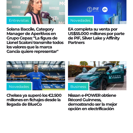
Entrevistas
Novedades
Solana Baccile, Category
EA completa su venta por
Manager de Aperitivos en
US$55.000 millones por parte
Grupo Cepas: “La figura de
de PIF, Silver Lake y Affinity
Lionel Scaloni transmite todos
Partners
los valores que la marca
Gancia quiere representar"
Novedades
Business
Chelsea ya superó los €2.500
Nissan e‑POWER obtiene
millones en fichajes desde la
Récord Guinness,
llegada de BlueCo
demostrando ser la mejor
opción en electrificación