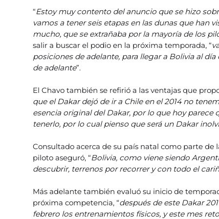
“
Estoy muy contento del anuncio que se hizo sobre
vamos a tener seis etapas en las dunas que han vi
mucho, que se extrañaba por la mayoría de los pil
salir a buscar el podio en la próxima temporada, “
va
posiciones de adelante, para llegar a Bolivia al d
de adelante
”.
El Chavo también se refirió a las ventajas que prop
que el Dakar dejó de ir a Chile en el 2014 no tene
esencia original del Dakar, por lo que hoy parec
tenerlo, por lo cual pienso que será un Dakar inolv
Consultado acerca de su país natal como parte de 
piloto aseguró, “
Bolivia, como viene siendo Argenti
descubrir, terrenos por recorrer y con todo el car
Más adelante también evaluó su inicio de temporada
próxima competencia, “
después de este Dakar 201
febrero los entrenamientos físicos, y este mes re