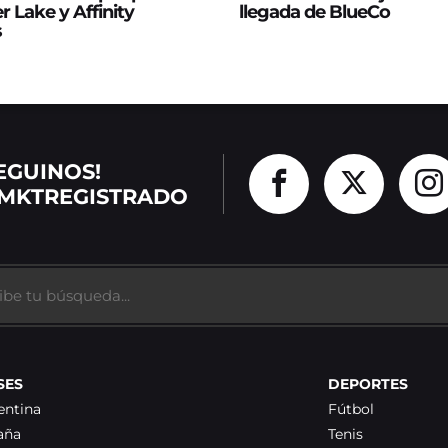
er Lake y Affinity
llegada de BlueCo
s
EGUINOS!
MKTREGISTRADO
SES
DEPORTES
entina
Fútbol
aña
Tenis