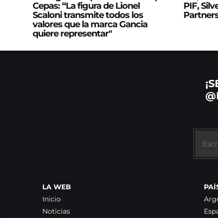
Cepas: “La figura de Lionel
PIF, Silv
Scaloni transmite todos los
Partner
valores que la marca Gancia
quiere representar"
¡S
@
LA WEB
PAÍ
Inicio
Arg
Noticias
Esp