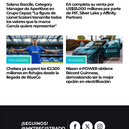
Solana Baccile, Category
EA completa su venta por
Manager de Aperitivos en
US$55.000 millones por parte
Grupo Cepas: “La figura de
de PIF, Silver Lake y Affinity
Lionel Scaloni transmite todos
Partners
los valores que la marca
Gancia quiere representar"
Novedades
Business
Chelsea ya superó los €2.500
Nissan e‑POWER obtiene
millones en fichajes desde la
Récord Guinness,
llegada de BlueCo
demostrando ser la mejor
opción en electrificación
¡SEGUINOS!
@MKTREGISTRADO