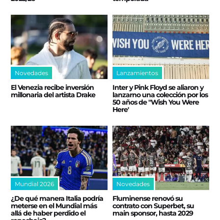
Novedades
Lanzamientos
El Venezia recibe inversión
Inter y Pink Floyd se aliaron y
millonaria del artista Drake
lanzarno una colección por los
50 años de "Wish You Were
Here'
Mundial 2026
Novedades
¿De qué manera Italia podría
Fluminense renovó su
meterse en el Mundial más
contrato con Superbet, su
allá de haber perdido el
main sponsor, hasta 2029