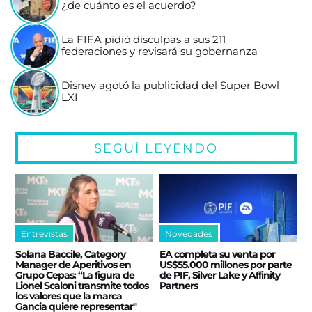
¿de cuánto es el acuerdo?
La FIFA pidió disculpas a sus 211
federaciones y revisará su gobernanza
Disney agotó la publicidad del Super Bowl
LXI
SEGUÍ LEYENDO
Entrevistas
Novedades
Solana Baccile, Category
EA completa su venta por
Manager de Aperitivos en
US$55.000 millones por parte
Grupo Cepas: “La figura de
de PIF, Silver Lake y Affinity
Lionel Scaloni transmite todos
Partners
los valores que la marca
Gancia quiere representar"