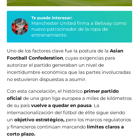
Te puede interesar:
Manchester United firma a Betway como
nuevo patrocinador de la ropa de
entrenamiento
Uno de los factores clave fue la postura de la
Asian
Football Confederation
, cuyas exigencias para
autorizar el partido generaban un nivel de
incertidumbre económica que las partes involucradas
no estuvieron dispuestas a asumir.
Con esta cancelación, el histórico
primer partido
oficial
de una gran liga europea a miles de kilómetros
de su país
vuelve a quedar en pausa
. La
internacionalización del fútbol de élite sigue siendo
un
objetivo estratégico,
pero los marcos regulatorios
y financieros continúan marcando
límites claros a
corto plazo.