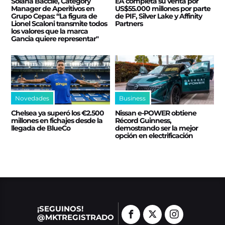
Solana Baccile, Category
EA completa su venta por
Manager de Aperitivos en
US$55.000 millones por parte
Grupo Cepas: “La figura de
de PIF, Silver Lake y Affinity
Lionel Scaloni transmite todos
Partners
los valores que la marca
Gancia quiere representar"
Novedades
Business
Chelsea ya superó los €2.500
Nissan e‑POWER obtiene
millones en fichajes desde la
Récord Guinness,
llegada de BlueCo
demostrando ser la mejor
opción en electrificación
¡SEGUINOS!
@MKTREGISTRADO