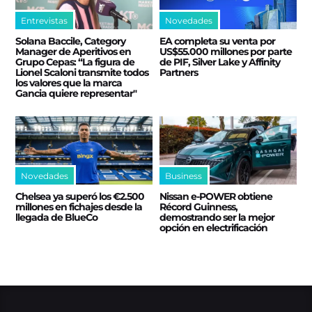
Entrevistas
Novedades
Solana Baccile, Category
EA completa su venta por
Manager de Aperitivos en
US$55.000 millones por parte
Grupo Cepas: “La figura de
de PIF, Silver Lake y Affinity
Lionel Scaloni transmite todos
Partners
los valores que la marca
Gancia quiere representar"
Novedades
Business
Chelsea ya superó los €2.500
Nissan e‑POWER obtiene
millones en fichajes desde la
Récord Guinness,
llegada de BlueCo
demostrando ser la mejor
opción en electrificación