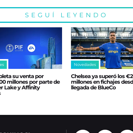
SEGUÍ LEYENDO
es
Novedades
leta su venta por
Chelsea ya superó los €
0 millones por parte de
millones en fichajes desd
er Lake y Affinity
llegada de BlueCo
s