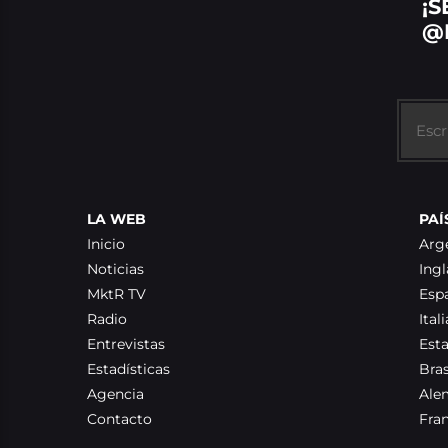
¡S
@
LA WEB
PAÍ
Inicio
Arg
Noticias
Ingl
MktR TV
Esp
Radio
Itali
Entrevistas
Est
Estadísticas
Bras
Agencia
Ale
Contacto
Fra