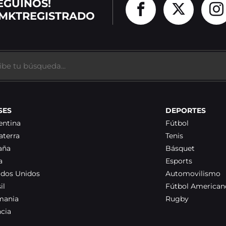
EGUINOS!
MKTREGISTRADO
SES
DEPORTES
entina
Fútbol
aterra
Tenis
aña
Básquet
a
Esports
ados Unidos
Automovilismo
il
Fútbol American
mania
Rugby
ncia