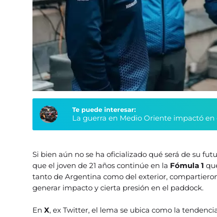
Te puede interesar:
La guerra en Medio Oriente impactó en e
Si bien aún no se ha oficializado qué será de su fu
que el joven de 21 años continúe en la
Fómula 1
que
tanto de Argentina como del exterior, compartiero
generar impacto y cierta presión en el paddock.
En
X
, ex Twitter, el lema se ubica como la tendenci