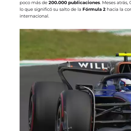
poco más de
200.000 publicaciones
. Meses atrás,
lo que significó su salto de la
Fórmula 2
hacia la co
internacional.