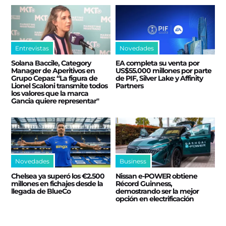
Entrevistas
Novedades
Solana Baccile, Category
EA completa su venta por
Manager de Aperitivos en
US$55.000 millones por parte
Grupo Cepas: “La figura de
de PIF, Silver Lake y Affinity
Lionel Scaloni transmite todos
Partners
los valores que la marca
Gancia quiere representar"
Novedades
Business
Chelsea ya superó los €2.500
Nissan e‑POWER obtiene
millones en fichajes desde la
Récord Guinness,
llegada de BlueCo
demostrando ser la mejor
opción en electrificación