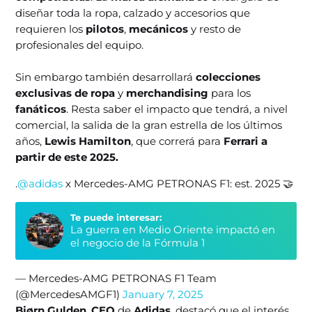
diseñar toda la ropa, calzado y accesorios que
requieren los
pilotos
,
mecánicos
y resto de
profesionales del equipo.
Sin embargo también desarrollará
colecciones
exclusivas de ropa
y
merchandising
para los
fanáticos
. Resta saber el impacto que tendrá, a nivel
comercial, la salida de la gran estrella de los últimos
años,
Lewis Hamilton
, que correrá para
Ferrari a
partir de este 2025.
.
@adidas
x Mercedes-AMG PETRONAS F1: est. 2025 🤝
Te puede interesar:
La guerra en Medio Oriente impactó en
el negocio de la Fórmula 1
— Mercedes-AMG PETRONAS F1 Team
(@MercedesAMGF1)
January 7, 2025
Bjørn Gulden
,
CEO
de
Adidas
, destacó que el interés