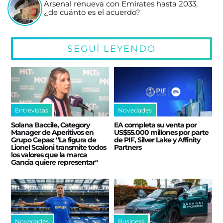
Arsenal renueva con Emirates hasta 2033,
¿de cuánto es el acuerdo?
SEGUÍ LEYENDO
Entrevistas
Novedades
Solana Baccile, Category
EA completa su venta por
Manager de Aperitivos en
US$55.000 millones por parte
Grupo Cepas: “La figura de
de PIF, Silver Lake y Affinity
Lionel Scaloni transmite todos
Partners
los valores que la marca
Gancia quiere representar"
Novedades
Business