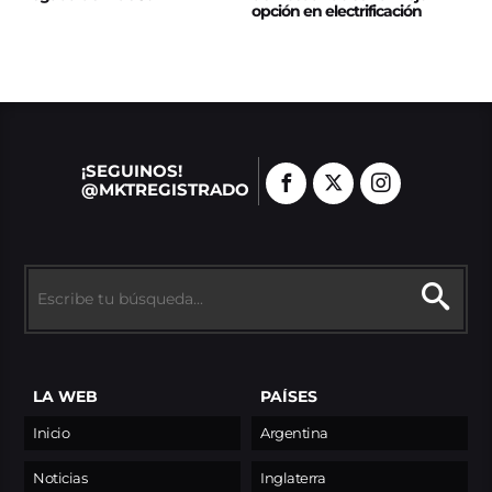
opción en electrificación
¡SEGUINOS!
@MKTREGISTRADO
LA WEB
PAÍSES
Inicio
Argentina
Noticias
Inglaterra