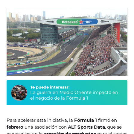
Te puede interesar:
La guerra en Medio Oriente impactó en
el negocio de la Fórmula 1
Para acelerar esta iniciativa, la
Fórmula 1
firmó en
febrero
una asociación con
ALT Sports Data
, que se
especializa en la
creación de productos
para el sector