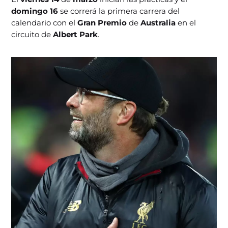
domingo 16
se correrá la primera carrera del
calendario con el
Gran Premio
de
Australia
en el
circuito de
Albert Park
.