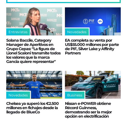
Entrevistas
Novedades
Solana Baccile, Category
EA completa su venta por
Manager de Aperitivos en
US$55.000 millones por parte
Grupo Cepas: “La figura de
de PIF, Silver Lake y Affinity
Lionel Scaloni transmite todos
Partners
los valores que la marca
Gancia quiere representar"
Novedades
Business
Chelsea ya superó los €2.500
Nissan e‑POWER obtiene
millones en fichajes desde la
Récord Guinness,
llegada de BlueCo
demostrando ser la mejor
opción en electrificación