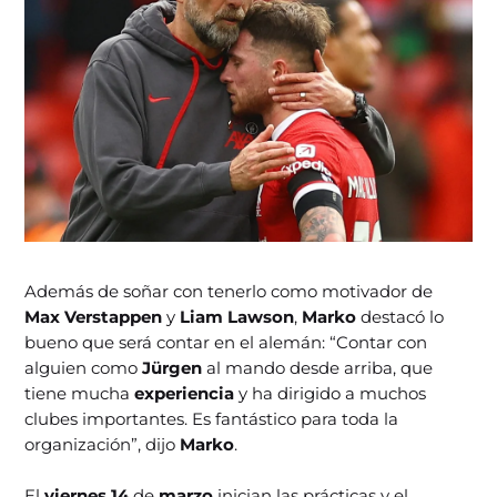
Además de soñar con tenerlo como motivador de
Max Verstappen
y
Liam Lawson
,
Marko
destacó lo
bueno que será contar en el alemán: “Contar con
alguien como
Jürgen
al mando desde arriba, que
tiene mucha
experiencia
y ha dirigido a muchos
clubes importantes. Es fantástico para toda la
organización”, dijo
Marko
.
El
viernes 14
de
marzo
inician las prácticas y el