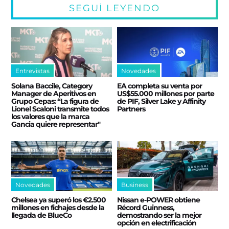
SEGUÍ LEYENDO
Entrevistas
Novedades
Solana Baccile, Category
EA completa su venta por
Manager de Aperitivos en
US$55.000 millones por parte
Grupo Cepas: “La figura de
de PIF, Silver Lake y Affinity
Lionel Scaloni transmite todos
Partners
los valores que la marca
Gancia quiere representar"
Novedades
Business
Chelsea ya superó los €2.500
Nissan e‑POWER obtiene
millones en fichajes desde la
Récord Guinness,
llegada de BlueCo
demostrando ser la mejor
opción en electrificación