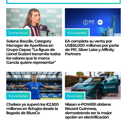
Entrevistas
Novedades
Solana Baccile, Category
EA completa su venta por
Manager de Aperitivos en
US$55.000 millones por parte
Grupo Cepas: “La figura de
de PIF, Silver Lake y Affinity
Lionel Scaloni transmite todos
Partners
los valores que la marca
Gancia quiere representar"
Novedades
Business
Chelsea ya superó los €2.500
Nissan e‑POWER obtiene
millones en fichajes desde la
Récord Guinness,
llegada de BlueCo
demostrando ser la mejor
opción en electrificación