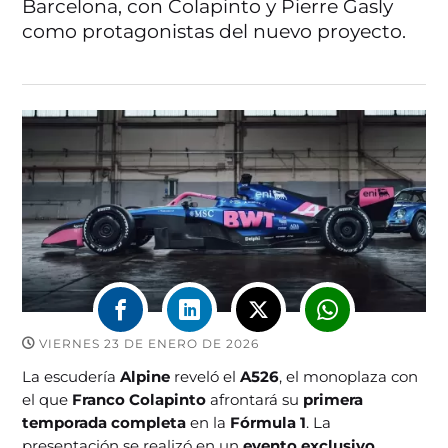
Barcelona, con Colapinto y Pierre Gasly
como protagonistas del nuevo proyecto.
VIERNES 23 DE ENERO DE 2026
La escudería
Alpine
reveló el
A526
, el monoplaza con
el que
Franco Colapinto
afrontará su
primera
temporada completa
en la
Fórmula 1
. La
presentación se realizó en un
evento exclusivo