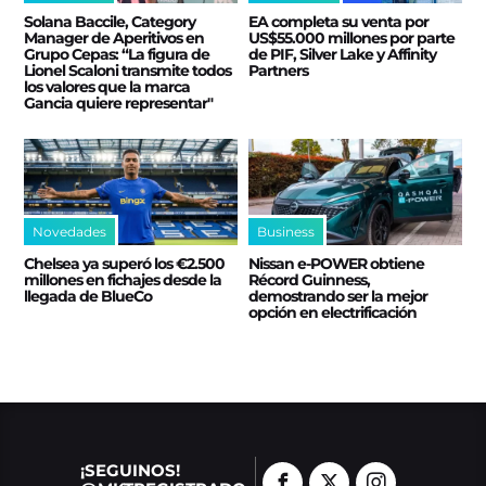
Solana Baccile, Category
EA completa su venta por
Manager de Aperitivos en
US$55.000 millones por parte
Grupo Cepas: “La figura de
de PIF, Silver Lake y Affinity
Lionel Scaloni transmite todos
Partners
los valores que la marca
Gancia quiere representar"
Novedades
Business
Chelsea ya superó los €2.500
Nissan e‑POWER obtiene
millones en fichajes desde la
Récord Guinness,
llegada de BlueCo
demostrando ser la mejor
opción en electrificación
¡SEGUINOS!