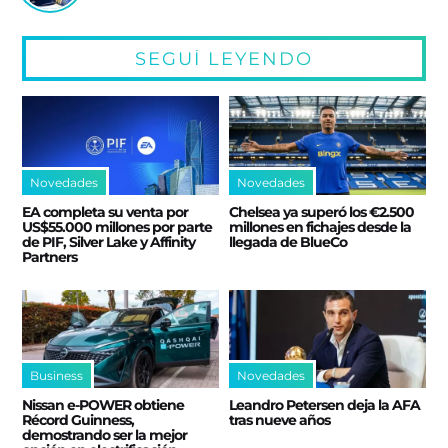
SEGUÍ LEYENDO
Novedades
Novedades
EA completa su venta por
Chelsea ya superó los €2.500
US$55.000 millones por parte
millones en fichajes desde la
de PIF, Silver Lake y Affinity
llegada de BlueCo
Partners
Business
Novedades
Nissan e‑POWER obtiene
Leandro Petersen deja la AFA
Récord Guinness,
tras nueve años
demostrando ser la mejor