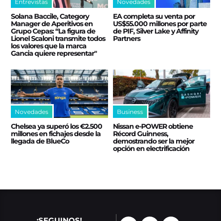
Entrevistas
Novedades
Solana Baccile, Category
EA completa su venta por
Manager de Aperitivos en
US$55.000 millones por parte
Grupo Cepas: “La figura de
de PIF, Silver Lake y Affinity
Lionel Scaloni transmite todos
Partners
los valores que la marca
Gancia quiere representar"
Novedades
Business
Chelsea ya superó los €2.500
Nissan e‑POWER obtiene
millones en fichajes desde la
Récord Guinness,
llegada de BlueCo
demostrando ser la mejor
opción en electrificación
¡SEGUINOS!