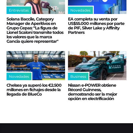
Entrevistas
Novedades
Solana Baccile, Category
EA completa su venta por
Manager de Aperitivos en
US$55.000 millones por parte
Grupo Cepas: “La figura de
de PIF, Silver Lake y Affinity
Lionel Scaloni transmite todos
Partners
los valores que la marca
Gancia quiere representar"
Novedades
Business
Chelsea ya superó los €2.500
Nissan e‑POWER obtiene
millones en fichajes desde la
Récord Guinness,
llegada de BlueCo
demostrando ser la mejor
opción en electrificación