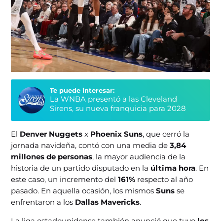
Te puede interesar:
La WNBA presentó a las Cleveland
Sirens, su nueva franquicia para 2028
El
Denver Nuggets
x
Phoenix Suns
, que cerró la
jornada navideña, contó con una media de
3,84
millones de personas
, la mayor audiencia de la
historia de un partido disputado en la
última hora
. En
este caso, un incremento del
161%
respecto al año
pasado. En aquella ocasión, los mismos
Suns
se
enfrentaron a los
Dallas Mavericks
.
La liga estadounidense también anunció que tuvo
los