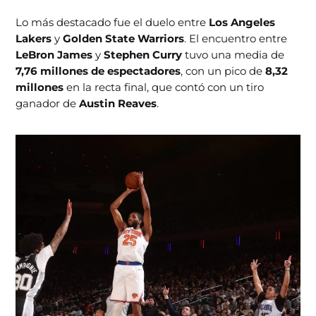
Lo más destacado fue el duelo entre
Los Angeles
Lakers
y
Golden State Warriors
. El encuentro entre
LeBron James
y
Stephen Curry
tuvo una media de
7,76 millones de espectadores
, con un pico de
8,32
millones
en la recta final, que contó con un tiro
ganador de
Austin Reaves
.