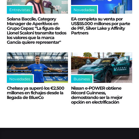
Entrevistas
Novedades
Solana Baccile, Category
EA completa su venta por
Manager de Aperitivos en
US$55.000 millones por parte
Grupo Cepas: “La figura de
de PIF, Silver Lake y Affinity
Lionel Scaloni transmite todos
Partners
los valores que la marca
Gancia quiere representar"
Novedades
Business
Chelsea ya superó los €2.500
Nissan e‑POWER obtiene
millones en fichajes desde la
Récord Guinness,
llegada de BlueCo
demostrando ser la mejor
opción en electrificación