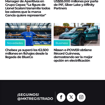
Manager de Aperitivos en
US$55.000 millones por parte
Grupo Cepas: “La figura de
de PIF, Silver Lake y Affinity
Lionel Scaloni transmite todos
Partners
los valores que la marca
Gancia quiere representar"
Novedades
Business
Chelsea ya superó los €2.500
Nissan e‑POWER obtiene
millones en fichajes desde la
Récord Guinness,
llegada de BlueCo
demostrando ser la mejor
opción en electrificación
¡SEGUINOS!
@MKTREGISTRADO