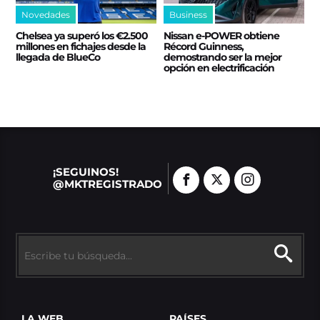
Novedades
Business
Chelsea ya superó los €2.500
Nissan e‑POWER obtiene
millones en fichajes desde la
Récord Guinness,
llegada de BlueCo
demostrando ser la mejor
opción en electrificación
¡SEGUINOS!
@MKTREGISTRADO
LA WEB
PAÍSES