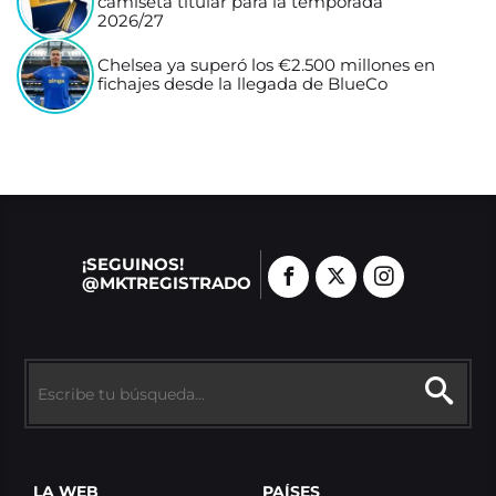
camiseta titular para la temporada
2026/27
Chelsea ya superó los €2.500 millones en
fichajes desde la llegada de BlueCo
¡SEGUINOS!
@MKTREGISTRADO
LA WEB
PAÍSES