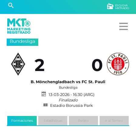
ESCUCHÁ
MKTRADIO
Bundesliga
2
0
B. Mönchengladbach vs FC St. Pauli
Bundesliga
13-03-2026 - 16:30 (ARG)
Finalizado
Estadio Borussia Park
Formaciones
Estadísticas
Relato
Ir al Torneo