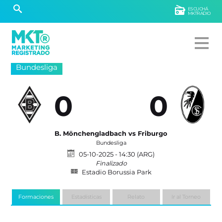
ESCUCHÁ
MKTRADIO
Bundesliga
0
0
B. Mönchengladbach vs Friburgo
Bundesliga
05-10-2025 - 14:30 (ARG)
Finalizado
Estadio Borussia Park
Formaciones
Estadísticas
Relato
Ir al Torneo