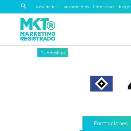
Novedades
Lanzamientos
Entrevistas
Juego
Bundesliga
Formaciones