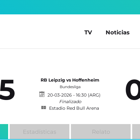
TV
Noticias
5
RB Leipzig vs Hoffenheim
Bundesliga
20-03-2026 - 16:30 (ARG)
Finalizado
Estadio Red Bull Arena
Estadísticas
Relato