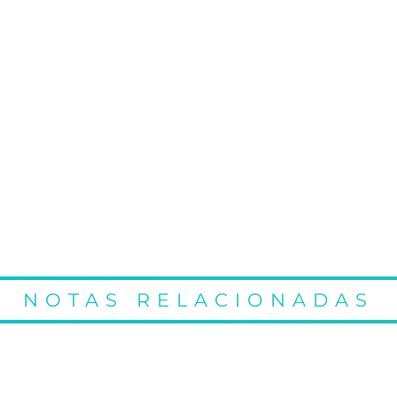
NOTAS RELACIONADAS