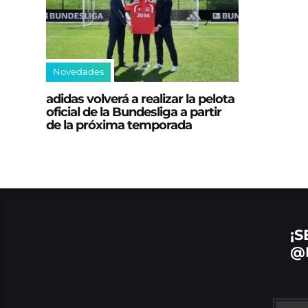
Novedades
adidas volverá a realizar la pelota
oficial de la Bundesliga a partir
de la próxima temporada
¡S
@