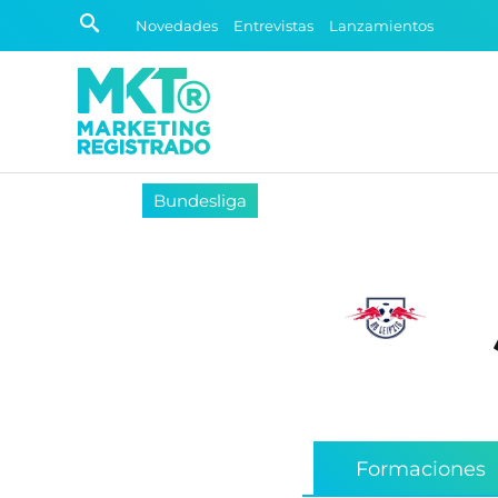
Novedades
Entrevistas
Lanzamientos
Bundesliga
Formaciones