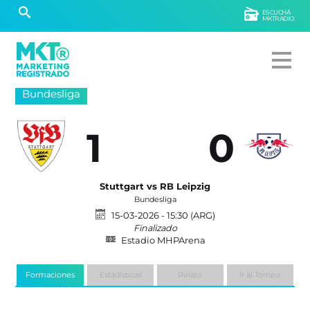
ESCUCHÁ
MKTRADIO
Bundesliga
1
0
Stuttgart vs RB Leipzig
Bundesliga
15-03-2026 - 15:30 (ARG)
Finalizado
Estadio MHPArena
Formaciones
Estadísticas
Relato
Ir al Torneo