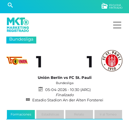
ESCUCHÁ
MKTRADIO
Bundesliga
1
1
Unión Berlín vs FC St. Pauli
Bundesliga
05-04-2026 - 10:30 (ARG)
Finalizado
Estadio Stadion An der Alten Forsterei
Formaciones
Estadísticas
Relato
Ir al Torneo