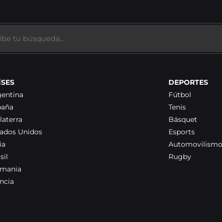
ÍSES
DEPORTES
gentina
Fútbol
paña
Tenis
laterra
Básquet
tados Unidos
Esports
ia
Automovilism
sil
Rugby
emania
ncia