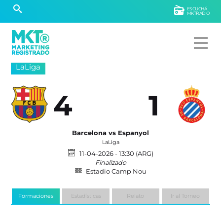
ESCUCHÁ
MKTRADIO
LaLiga
4
1
Barcelona vs Espanyol
LaLiga
11-04-2026 - 13:30 (ARG)
Finalizado
Estadio Camp Nou
Formaciones
Estadísticas
Relato
Ir al Torneo