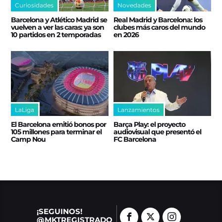
Curiosidades
Novedades
Barcelona y Atlético Madrid se
Real Madrid y Barcelona: los
vuelven a ver las caras: ya son
clubes más caros del mundo
10 partidos en 2 temporadas
en 2026
LaLiga
Lanzamientos
El Barcelona emitió bonos por
Barça Play: el proyecto
105 millones para terminar el
audiovisual que presentó el
Camp Nou
FC Barcelona
¡SEGUINOS!
@MKTREGISTRADO