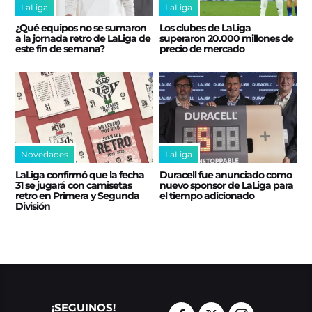
LaLiga
LaLiga
¿Qué equipos no se sumaron
Los clubes de LaLiga
a la jornada retro de LaLiga de
superaron 20.000 millones de
este fin de semana?
precio de mercado
Novedades
LaLiga
LaLiga confirmó que la fecha
Duracell fue anunciado como
31 se jugará con camisetas
nuevo sponsor de LaLiga para
retro en Primera y Segunda
el tiempo adicionado
División
¡SEGUINOS!