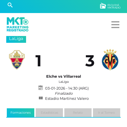
ESCUCHÁ
MKTRADIO
LaLiga
1
3
Elche vs Villarreal
LaLiga
03-01-2026 - 14:30 (ARG)
Finalizado
Estadio Martínez Valero
Formaciones
Estadísticas
Relato
Ir al Torneo