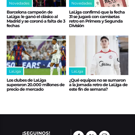
Novedades
Novedades
Barcelona campeón de
LaLiga confirmó que la fecha
LaLiga: le ganó el clásico al
31 se jugará con camisetas
Madrid y se coronó a falta de 3
retro en Primera y Segunda
fechas
División
LaLiga
LaLiga
Los clubes de LaLiga
¿Qué equipos no se sumaron
superaron 20.000 millones de
a la jornada retro de LaLiga de
precio de mercado
este fin de semana?
¡SEGUINOS!