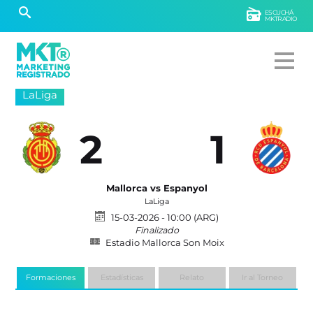
ESCUCHÁ
MKTRADIO
LaLiga
2
1
Mallorca vs Espanyol
LaLiga
15-03-2026 - 10:00 (ARG)
Finalizado
Estadio Mallorca Son Moix
Formaciones
Estadísticas
Relato
Ir al Torneo