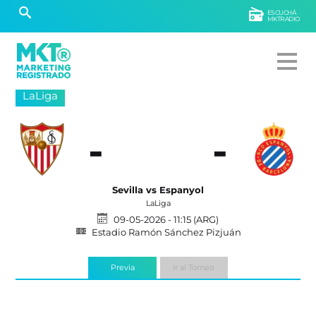
ESCUCHÁ
MKTRADIO
LaLiga
-
-
Sevilla vs Espanyol
LaLiga
09-05-2026 - 11:15 (ARG)
Estadio Ramón Sánchez Pizjuán
Previa
Ir al Torneo