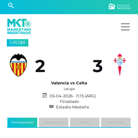
ESCUCHÁ
MKTRADIO
LaLiga
2
3
Valencia vs Celta
LaLiga
05-04-2026 - 11:15 (ARG)
Finalizado
Estadio Mestalla
Formaciones
Estadísticas
Relato
Ir al Torneo