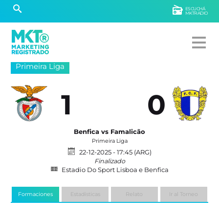
ESCUCHÁ
MKTRADIO
Primeira Liga
1
0
Benfica vs Famalicão
Primeira Liga
22-12-2025 - 17:45 (ARG)
Finalizado
Estadio Do Sport Lisboa e Benfica
Formaciones
Estadísticas
Relato
Ir al Torneo