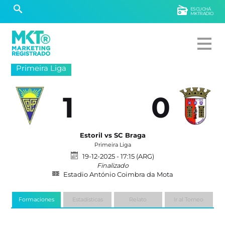
ESCUCHÁ
MKTRADIO
Primeira Liga
1
0
Estoril vs SC Braga
Primeira Liga
19-12-2025 - 17:15 (ARG)
Finalizado
Estadio António Coimbra da Mota
Formaciones
Estadísticas
Relato
Ir al Torneo