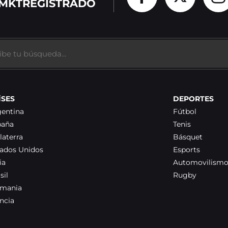
MKTREGISTRADO
ÍSES
DEPORTES
gentina
Fútbol
paña
Tenis
laterra
Básquet
tados Unidos
Esports
ia
Automovilism
sil
Rugby
emania
ncia