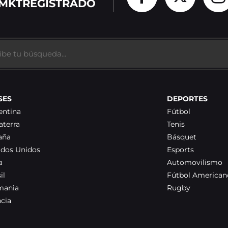
MKTREGISTRADO
SES
DEPORTES
entina
Fútbol
aterra
Tenis
aña
Básquet
ados Unidos
Esports
a
Automovilismo
il
Fútbol American
mania
Rugby
ncia