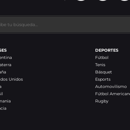
SES
DEPORTES
entina
Fútbol
aterra
Tenis
aña
Básquet
ados Unidos
Esports
a
Automovilismo
il
Fútbol American
mania
Rugby
ncia