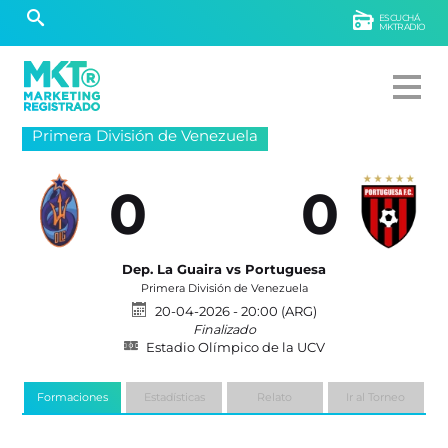
ESCUCHÁ
MKTRADIO
Primera División de Venezuela
0
0
Dep. La Guaira vs Portuguesa
Primera División de Venezuela
20-04-2026 - 20:00 (ARG)
Finalizado
Estadio Olímpico de la UCV
Formaciones
Estadísticas
Relato
Ir al Torneo