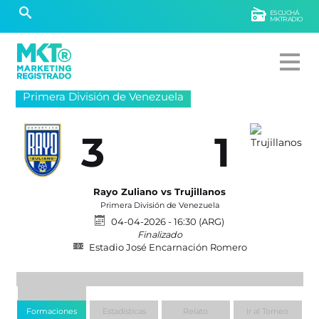
ESCUCHÁ
MKTRADIO
Primera División de Venezuela
3
1
Rayo Zuliano vs Trujillanos
Primera División de Venezuela
04-04-2026 - 16:30 (ARG)
Finalizado
Estadio José Encarnación Romero
Formaciones
Estadísticas
Relato
Ir al Torneo