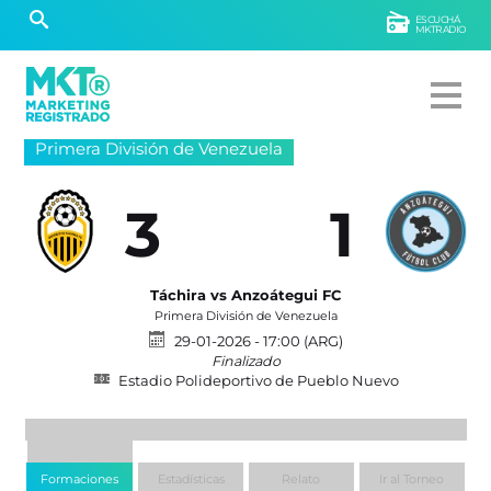
ESCUCHÁ
MKTRADIO
Primera División de Venezuela
3
1
Táchira vs Anzoátegui FC
Primera División de Venezuela
29-01-2026 - 17:00 (ARG)
Finalizado
Estadio Polideportivo de Pueblo Nuevo
Formaciones
Estadísticas
Relato
Ir al Torneo