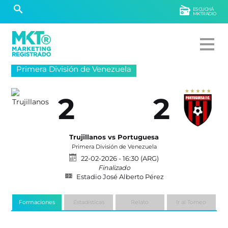
ESCUCHÁ
MKTRADIO
Primera División de Venezuela
2
2
Trujillanos vs Portuguesa
Primera División de Venezuela
22-02-2026 - 16:30 (ARG)
Finalizado
Estadio José Alberto Pérez
Formaciones
Estadísticas
Relato
Ir al Torneo