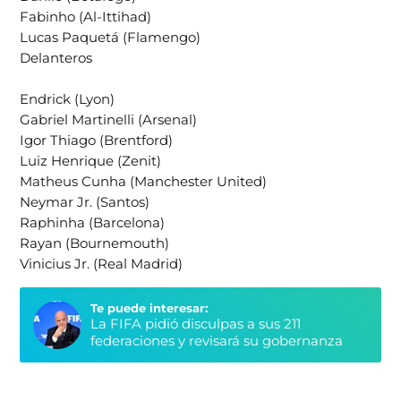
Fabinho (Al-Ittihad)
Lucas Paquetá (Flamengo)
Delanteros
Endrick (Lyon)
Gabriel Martinelli (Arsenal)
Igor Thiago (Brentford)
Luiz Henrique (Zenit)
Matheus Cunha (Manchester United)
Neymar Jr. (Santos)
Raphinha (Barcelona)
Rayan (Bournemouth)
Vinicius Jr. (Real Madrid)
Te puede interesar:
La FIFA pidió disculpas a sus 211
federaciones y revisará su gobernanza