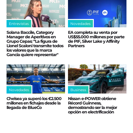
Entrevistas
Novedades
Solana Baccile, Category
EA completa su venta por
Manager de Aperitivos en
US$55.000 millones por parte
Grupo Cepas: “La figura de
de PIF, Silver Lake y Affinity
Lionel Scaloni transmite todos
Partners
los valores que la marca
Gancia quiere representar"
Novedades
Business
Chelsea ya superó los €2.500
Nissan e‑POWER obtiene
millones en fichajes desde la
Récord Guinness,
llegada de BlueCo
demostrando ser la mejor
opción en electrificación